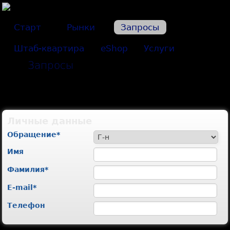
Старт
Рынки
Запросы
Штаб-квартира
eShop
Услуги
Запросы
Личные данные
Oбращение
*
Имя
Фамилия
*
E-mail
*
Телефон